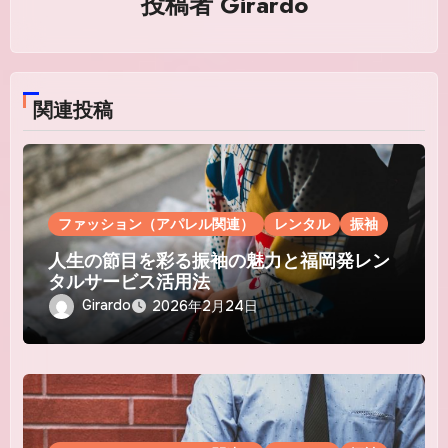
ン
投稿者
Girardo
関連投稿
ファッション（アパレル関連）
レンタル
振袖
人生の節目を彩る振袖の魅力と福岡発レン
タルサービス活用法
Girardo
2026年2月24日