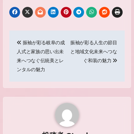
投
振袖が彩る岐阜の成
振袖が彩る人生の節目
稿
人式と家族の思い出未
と地域文化未来へつな
ナ
来へつなぐ伝統美とレ
ぐ和装の魅力
ビ
ンタルの魅力
ゲ
ー
シ
ョ