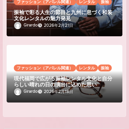
ファッション（アパレル関連）
レンタル
振袖
振袖で彩る人生の節目と九州に息づく和装
文化レンタルの魅力発見
Girardo
2026年2月21日
ファッション（アパレル関連）
レンタル
振袖
現代福岡で広がる振袖レンタル文化と自分
らしい晴れの日の演出に込めた思い
Girardo
2026年2月18日