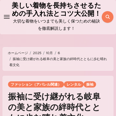
コ
美しい着物を長持ちさせるた
ン
めの手入れ法とコツ大公開！
テ
大切な着物をいつまでも美しく保つための秘訣
ン
を徹底解説します！
ツ
に
ス
ホームページ
2025
10月
6
キ
振袖に受け継がれる岐阜の美と家族の絆時代とともに歩む晴れ
ッ
着文化
プ
ファッション（アパレル関連）
レンタル
振袖
振袖に受け継がれる岐阜
の美と家族の絆時代とと