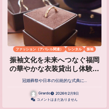
ファッション（アパレル関連）
レンタル
振袖
振袖文化を未来へつなぐ福岡
の華やかな衣装貸出し体験と
都市生活への融合
冠婚葬祭や日本の伝統的な式典に…
Girardo
2026年2月9日
コメントはまだありません