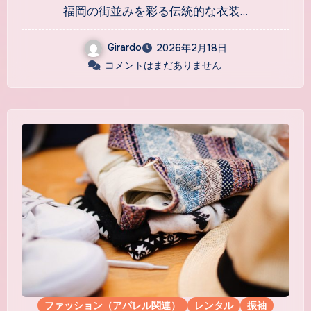
の演出に込めた思い
福岡の街並みを彩る伝統的な衣装…
Girardo
2026年2月18日
コメントはまだありません
ファッション（アパレル関連）
レンタル
振袖