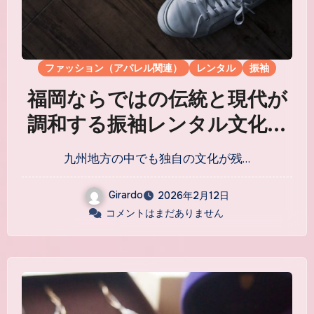
ファッション（アパレル関連）
レンタル
振袖
福岡ならではの伝統と現代が
調和する振袖レンタル文化が
紡ぐ晴れの日の物語
九州地方の中でも独自の文化が残…
Girardo
2026年2月12日
コメントはまだありません