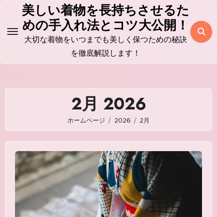
コ
美しい着物を長持ちさせるた
ン
めの手入れ法とコツ大公開！
テ
大切な着物をいつまでも美しく保つための秘訣
ン
を徹底解説します！
ツ
に
ス
2月 2026
キ
ッ
ホームページ
2026
2月
プ