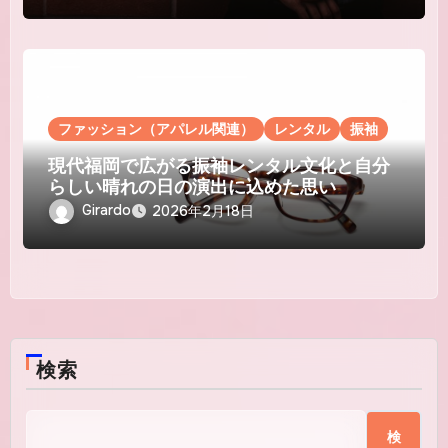
ファッション（アパレル関連）
レンタル
振袖
現代福岡で広がる振袖レンタル文化と自分
らしい晴れの日の演出に込めた思い
Girardo
2026年2月18日
検索
検