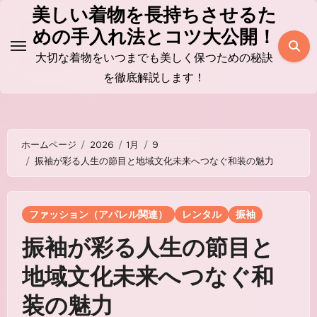
コ
美しい着物を長持ちさせるた
ン
めの手入れ法とコツ大公開！
テ
大切な着物をいつまでも美しく保つための秘訣
ン
を徹底解説します！
ツ
に
ス
ホームページ
2026
1月
9
キ
振袖が彩る人生の節目と地域文化未来へつなぐ和装の魅力
ッ
プ
ファッション（アパレル関連）
レンタル
振袖
振袖が彩る人生の節目と
地域文化未来へつなぐ和
装の魅力