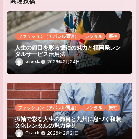
関連投稿
ファッション（アパレル関連）
レンタル
振袖
人生の節目を彩る振袖の魅力と福岡発レン
タルサービス活用法
Girardo
2026年2月24日
ファッション（アパレル関連）
レンタル
振袖
振袖で彩る人生の節目と九州に息づく和装
文化レンタルの魅力発見
Girardo
2026年2月21日