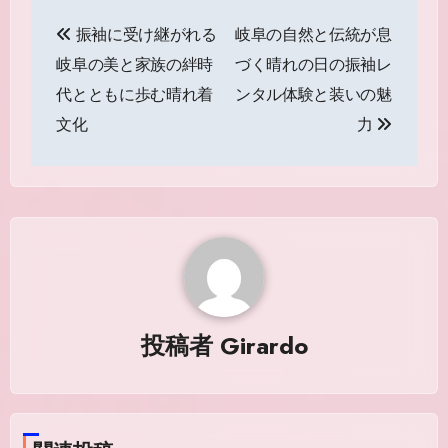
投
振袖に受け継がれる
岐阜の自然と伝統が息
稿
岐阜の美と家族の絆時
づく晴れの日の振袖レ
ナ
代とともに歩む晴れ着
ンタル体験と装いの魅
ビ
文化
力
ゲ
ー
シ
ョ
ン
投稿者
Girardo